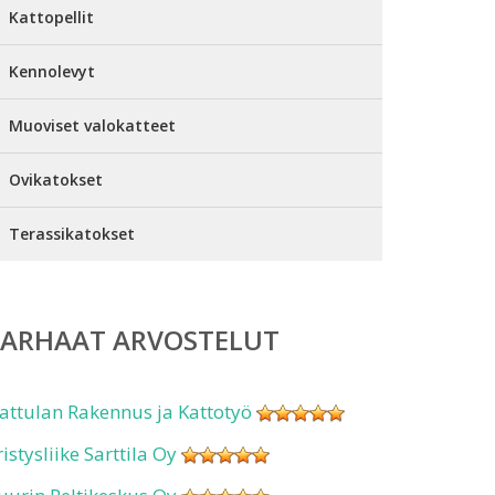
Kattopellit
Kennolevyt
Muoviset valokatteet
Ovikatokset
Terassikatokset
PARHAAT ARVOSTELUT
attulan Rakennus ja Kattotyö
ristysliike Sarttila Oy