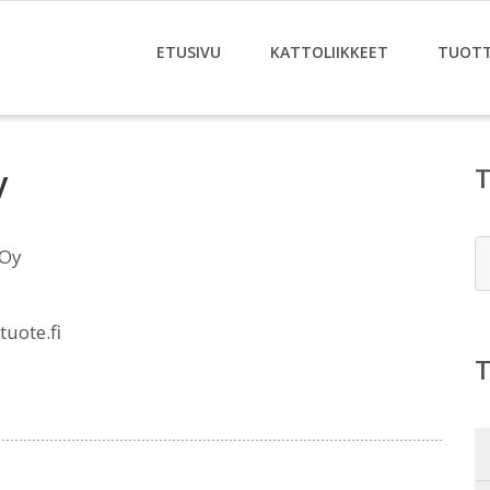
ETUSIVU
KATTOLIIKKEET
TUOT
y
E
 Oy
uote.fi