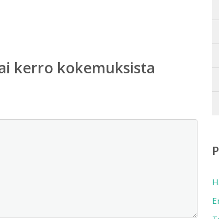
ai kerro kokemuksista
H
E