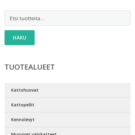
Etsi:
HAKU
TUOTEALUEET
Kattohuovat
Kattopellit
Kennolevyt
Muoviset valokatteet