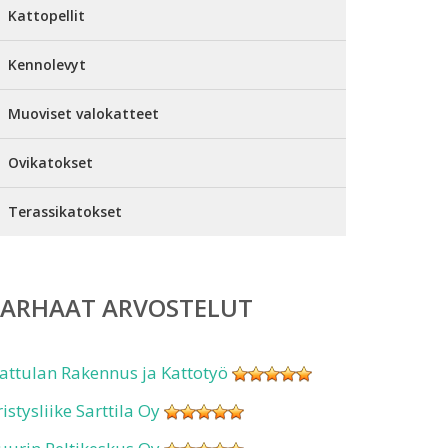
Kattopellit
Kennolevyt
Muoviset valokatteet
Ovikatokset
Terassikatokset
PARHAAT ARVOSTELUT
attulan Rakennus ja Kattotyö
ristysliike Sarttila Oy