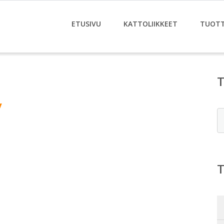
ETUSIVU
KATTOLIIKKEET
TUOT
y
E