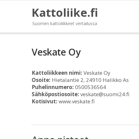
Kattoliike.fi
Suomen kattoliikkeet vertailussa
Veskate Oy
Kattoliikkeen nimi:
Veskate Oy
Osoite:
Hietalantie 2, 24910 Halikko As
Puhelinnumero:
0500536564
Sähköpostiosoite:
veskate@suomi24.fi
Kotisivut:
www.veskate.fi