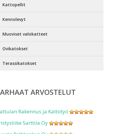
Kattopellit
Kennolevyt
Muoviset valokatteet
Ovikatokset
Terassikatokset
PARHAAT ARVOSTELUT
attulan Rakennus ja Kattotyö
ristysliike Sarttila Oy