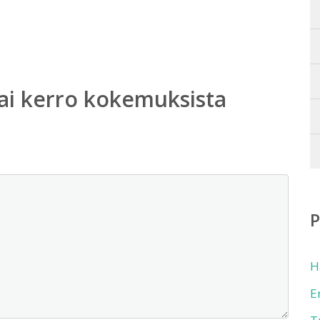
ai kerro kokemuksista
H
E