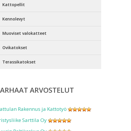
Kattopellit
Kennolevyt
Muoviset valokatteet
Ovikatokset
Terassikatokset
PARHAAT ARVOSTELUT
attulan Rakennus ja Kattotyö
ristysliike Sarttila Oy