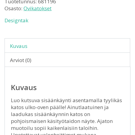
Tuotetunnus:
681196
Osasto:
Ovikatokset
Designtak
Kuvaus
Arviot (0)
Kuvaus
Luo kutsuva sisäänkäynti asentamalla tyylikäs
katos ulko-oven päälle! Ainutlaatuinen ja
laadukas sisäänkäynnin katos on
pohjoismaisen käsityötaidon näyte. Ajaton
muotoilu sopii kaikenlaisiin taloihin.
Upotettavat valonheittimet mukana.