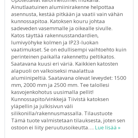
Ainutlaatuinen alumiinirakenne helpottaa
asennusta, kestää pitkään ja vaatii vain vähän
kunnossapitoa. Katoksen kouru johtaa
sadeveden vasemmalle ja oikealle sivulle.
Katos täyttää rakennusstandardien,
lumivyöhyke kolmen ja IP23-luokan
vaatimukset. Se on edullisempi vaihtoehto kuin
perinteinen paikalla rakennettu peltikatos.
Saatavana kuusi eri väriä. Kaikkien katosten
alapuoli on valkoiseksi maalattua
alumiinipeltiä. Saatavana olevat leveydet: 1500
mm, 2000 mm ja 2500 mm. Tee talollesi
kasvojenkohotus uusimalla pellit!
Kunnossapito/vinkkejä Tiivistä katoksen
yläpellin ja julkisivun väli
silikonilla/rakennusmassalla. Tilaustuote
Tämä tuote valmistetaan tilauksesta, joten sen
ostoon ei liity peruutusoikeutta….
Lue lisää »