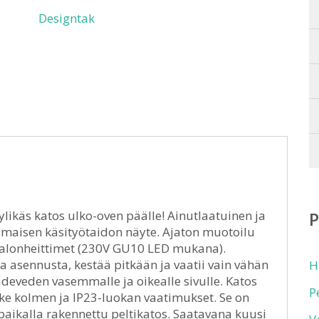
Designtak
likäs katos ulko-oven päälle! Ainutlaatuinen ja
maisen käsityötaidon näyte. Ajaton muotoilu
t valonheittimet (230V GU10 LED mukana).
 asennusta, kestää pitkään ja vaatii vain vähän
H
deveden vasemmalle ja oikealle sivulle. Katos
P
e kolmen ja IP23-luokan vaatimukset. Se on
paikalla rakennettu peltikatos. Saatavana kuusi