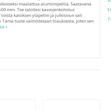
V
valkoiseksi maalattua alumiinipeltiä. Saatavana
500 mm. Tee talollesi kasvojenkohotus
E
ivistä katoksen yläpellin ja julkisivun väli
T
e Tämä tuote valmistetaan tilauksesta, joten sen
ää »