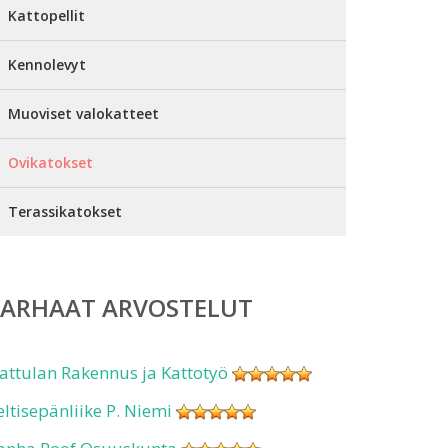
Kattopellit
Kennolevyt
Muoviset valokatteet
Ovikatokset
Terassikatokset
PARHAAT ARVOSTELUT
attulan Rakennus ja Kattotyö
eltisepänliike P. Niemi