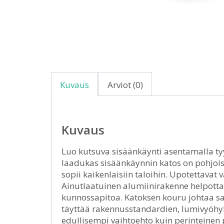
Kuvaus
Arviot (0)
Kuvaus
Luo kutsuva sisäänkäynti asentamalla tyy
laadukas sisäänkäynnin katos on pohjois
sopii kaikenlaisiin taloihin. Upotettava
Ainutlaatuinen alumiinirakenne helpottaa
kunnossapitoa. Katoksen kouru johtaa sa
täyttää rakennusstandardien, lumivyöhyk
edullisempi vaihtoehto kuin perinteinen 