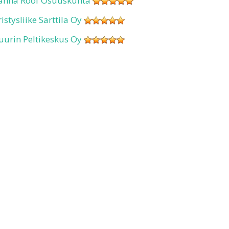
anha Roof Osuuskunta
ristysliike Sarttila Oy
uurin Peltikeskus Oy