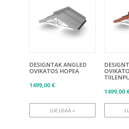
DESIGNTAK ANGLED
DESIGN
OVIKATOS HOPEA
OVIKAT
TIILENP
1499,00
€
1499,00
LUE LISÄÄ »
L