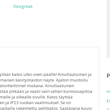
Designtak
likäs katos ulko-oven päälle! Ainutlaatuinen ja
maisen käsityötaidon näyte. Ajaton muotoilu
t valonheittimet mukana. Ainutlaatuinen
tää pitkään ja vaatii vain vähän kunnossapitoa.
H
le ja oikealle sivulle. Katos täyttää
E
n ja IP23-luokan vaatimukset. Se on
paikalla rakennettu peltikatos. Saatavana kuusi