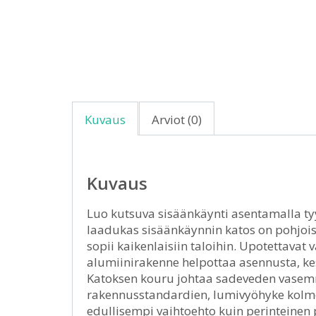
Kuvaus
Arviot (0)
Kuvaus
Luo kutsuva sisäänkäynti asentamalla tyy
laadukas sisäänkäynnin katos on pohjois
sopii kaikenlaisiin taloihin. Upotettava
alumiinirakenne helpottaa asennusta, kes
Katoksen kouru johtaa sadeveden vasemmal
rakennusstandardien, lumivyöhyke kolme
edullisempi vaihtoehto kuin perinteinen 