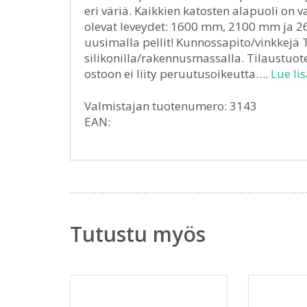
eri väriä. Kaikkien katosten alapuoli on 
olevat leveydet: 1600 mm, 2100 mm ja 2
uusimalla pellit! Kunnossapito/vinkkejä Ti
silikonilla/rakennusmassalla. Tilaustuot
ostoon ei liity peruutusoikeutta….
Lue lis
Valmistajan tuotenumero: 3143
EAN:
Tutustu myös