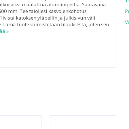
T
valkoiseksi maalattua alumiinipeltiä. Saatavana
600 mm. Tee talollesi kasvojenkohotus
P
ivistä katoksen yläpellin ja julkisivun väli
V
e Tämä tuote valmistetaan tilauksesta, joten sen
ää »