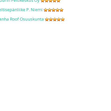
uurin Peltikeskus Oy
eltisepänliike P. Niemi
anha Roof Osuuskunta