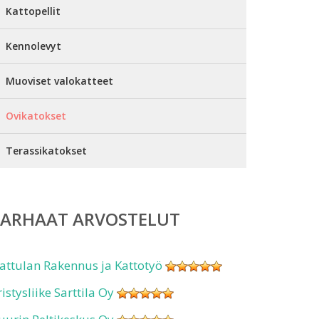
Kattopellit
Kennolevyt
Muoviset valokatteet
Ovikatokset
Terassikatokset
PARHAAT ARVOSTELUT
attulan Rakennus ja Kattotyö
ristysliike Sarttila Oy