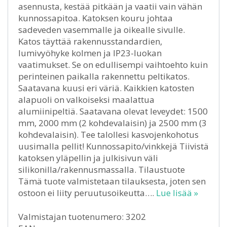
asennusta, kestää pitkään ja vaatii vain vähän
kunnossapitoa. Katoksen kouru johtaa
sadeveden vasemmalle ja oikealle sivulle.
Katos täyttää rakennusstandardien,
lumivyöhyke kolmen ja IP23-luokan
vaatimukset. Se on edullisempi vaihtoehto kuin
perinteinen paikalla rakennettu peltikatos.
Saatavana kuusi eri väriä. Kaikkien katosten
alapuoli on valkoiseksi maalattua
alumiinipeltiä. Saatavana olevat leveydet: 1500
mm, 2000 mm (2 kohdevalaisin) ja 2500 mm (3
kohdevalaisin). Tee talollesi kasvojenkohotus
uusimalla pellit! Kunnossapito/vinkkejä Tiivistä
katoksen yläpellin ja julkisivun väli
silikonilla/rakennusmassalla. Tilaustuote
Tämä tuote valmistetaan tilauksesta, joten sen
ostoon ei liity peruutusoikeutta….
Lue lisää »
Valmistajan tuotenumero: 3202