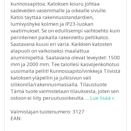
kunnossapitoa. Katoksen kouru johtaa
sadeveden vasemmalle ja oikealle sivulle.
Katos täyttää rakennusstandardien,
lumivyöhyke kolmen ja IP23-luokan
vaatimukset. Se on edullisempi vaihtoehto kuin
perinteinen paikalla rakennettu peltikatos.
Saatavana kuusi eri väriä. Kaikkien katosten
alapuoli on valkoiseksi maalattua
alumiinipeltiä. Saatavana olevat leveydet: 1500
mm ja 2000 mm. Tee talollesi kasvojenkohotus
uusimalla pellit! Kunnossapito/vinkkejä Tiivistä
katoksen yläpellin ja julkisivun väli
silikonilla/rakennusmassalla. Tilaustuote
Tämä tuote valmistetaan tilauksesta, joten sen
ostoon ei liity peruutusoikeutta….
Lue lisää »
Valmistajan tuotenumero: 3127
EAN: