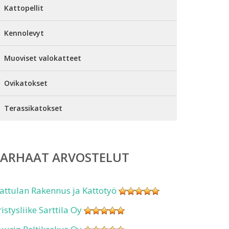
Kattopellit
Kennolevyt
Muoviset valokatteet
Ovikatokset
Terassikatokset
PARHAAT ARVOSTELUT
attulan Rakennus ja Kattotyö
ristysliike Sarttila Oy