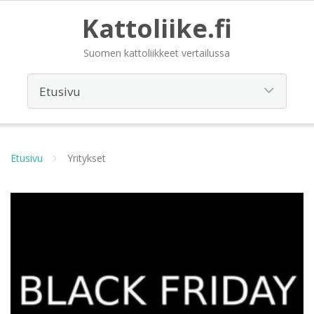
Kattoliike.fi
Suomen kattoliikkeet vertailussa
Etusivu
Yritykset