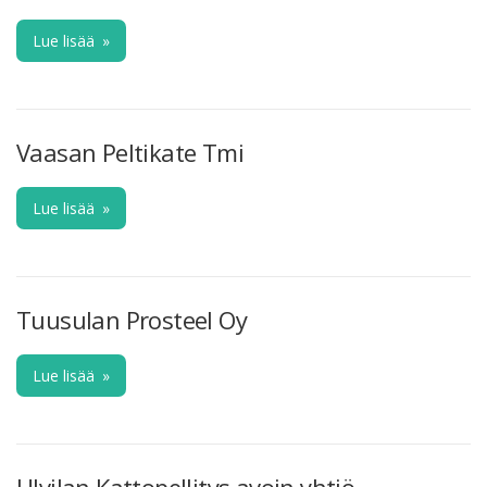
Lue lisää
»
Vaasan Peltikate Tmi
Lue lisää
»
Tuusulan Prosteel Oy
Lue lisää
»
Ulvilan Kattopellitys avoin yhtiö