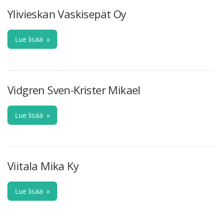
Ylivieskan Vaskisepät Oy
Lue lisää
»
Vidgren Sven-Krister Mikael
Lue lisää
»
Viitala Mika Ky
Lue lisää
»