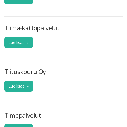
Tiima-kattopalvelut
Lue lisää
»
Tiituskouru Oy
Lue lisää
»
Timppalvelut