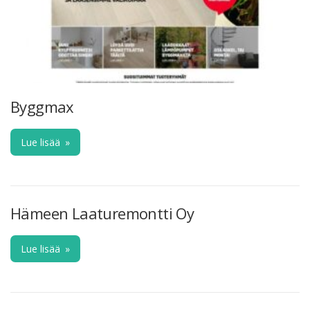
Byggmax
Lue lisää
»
Hämeen Laaturemontti Oy
Lue lisää
»